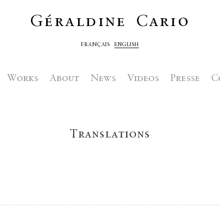
Géraldine Cario
FRANÇAIS
ENGLISH
Works
About
News
Videos
Presse
C
Translations