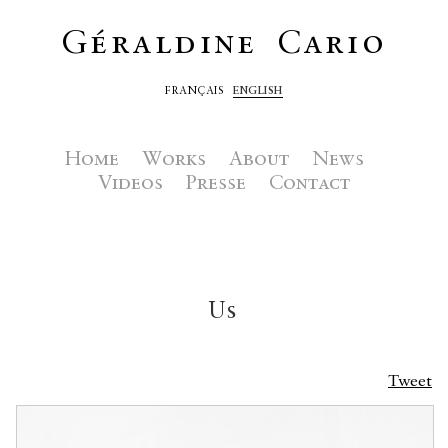
Géraldine Cario
FRANÇAIS
ENGLISH
Home
Works
About
News
Videos
Presse
Contact
Us
Tweet