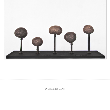
© Géraldine Cario.